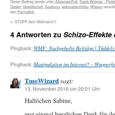
Dieser Beitrag wurde unter
AllgemeinFutt
,
Frank Weimar - Pleiti
Dealer
,
Gesellschaft
,
Spaltung
,
webmasterfriday
,
Wissen
verschl
den
Permalink
.
←
STOPP dem Wahnsinn!!!
4 Antworten zu
Schizo-Effekte 
Pingback:
WMF: Nachgeholte Beiträge | Tüddels
Pingback:
Manipulation im Internet? – Wupperfo
TmoWizard
sagt:
13. November 2016 um 20:01 Uhr
Hallöchen Sabine,
erst einmal herzlichen Dank für 