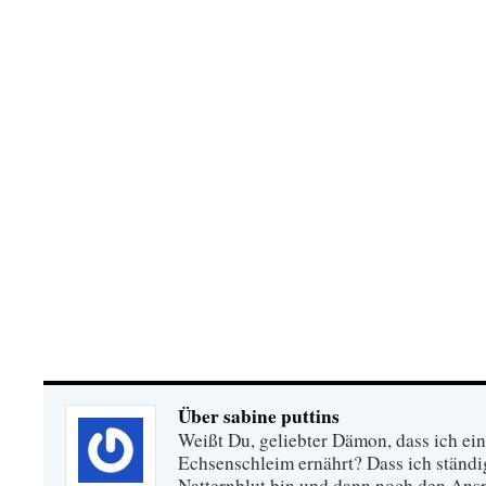
damit zum „Kurs“ von 25 € verkauft, erklärt der
Kunden nicht.
Natürlich „arbeitet“ Andrea S. gerne gegen Vo
zu prellen: die können sich ja gerne an die Pol
Oder sie empfiehlt den Geprellten, sich doch Gr
pflücken, wenn sie das brauchen.
Als „Ausrede-Argument“ für ihren enormen, fina
stets ihren kleinen Hund an, der eine Operation b
und die sich sich mit dem „kleinen Handel“ verdi
Über sabine puttins
Weißt Du, geliebter Dämon, dass ich eine
Echsenschleim ernährt? Dass ich ständi
Natternblut bin und dann noch den Ansp