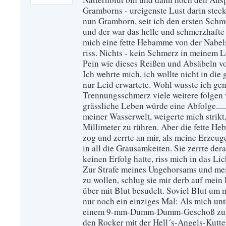
Gramborns - ureigenste Lust darin ste
nun Gramborn, seit ich den ersten Schm
und der war das helle und schmerzhafte L
mich eine fette Hebamme von der Nabel
riss. Nichts - kein Schmerz in meinem L
Pein wie dieses Reißen und Absäbeln 
Ich wehrte mich, ich wollte nicht in die
nur Leid erwartete. Wohl wusste ich ge
Trennungsschmerz viele weitere folgen
grässliche Leben würde eine Abfolge.......
meiner Wasserwelt, weigerte mich strikt
Millimeter zu rühren. Aber die fette H
zog und zerrte an mir, als meine Erzeug
in all die Grausamkeiten. Sie zerrte der
keinen Erfolg hatte, riss mich in das Li
Zur Strafe meines Ungehorsams und me
zu wollen, schlug sie mir derb auf mein 
über mit Blut besudelt. Soviel Blut um 
nur noch ein einziges Mal: Als mich un
einem 9-mm-Dumm-Dumm-Geschoß zu en
den Rocker mit der Hell´s-Angels-Kutte 