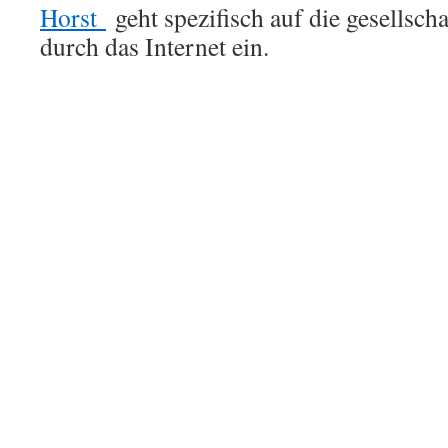
Horst
geht spezifisch auf die gesellsc
durch das Internet ein.
Wo finde ich einen Dealer?
Diese Frage der Dealersuche wird extrem häufig
gerichtet! Das ist mir persönlich
UNVORSTEL
Zugriffszahlen und Suchergebnisse meiner Seite
„Dealer“ Traffic anzieht!
Nun möchte ich hierzu konkret Auskunft geben
Einen größeren Dealer findet man im Ruhrgebie
Breuskesbachstraße 1a in Recklinghausen mit 
4562560