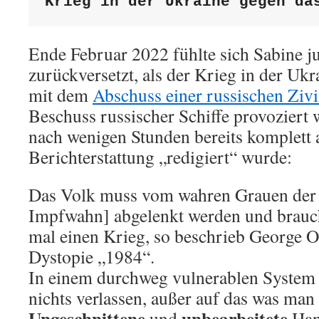
Krieg in der Ukraine gegen da
Ende Februar 2022 fühlte sich Sabine j
zurückversetzt, als der Krieg in der Uk
mit dem
Abschuss einer russischen Ziv
Beschuss russischer Schiffe provoziert
nach wenigen Stunden bereits komplett 
Berichterstattung „redigiert“ wurde:
Das Volk muss vom wahren Grauen der
Impfwahn] abgelenkt werden und brauc
mal einen Krieg, so beschrieb George O
Dystopie „1984“.
In einem durchweg vulnerablen System 
nichts verlassen, außer auf das was ma
Ungeschnittene
unbearbeitete
und
Han