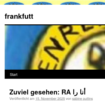
Zum
Inhalt
frankfutt
springen
Start
Zuviel gesehen: RA أنا را
Veröffentlicht am
15. November 2025
von
sabine puttins