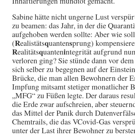
Inhaftierungen mundtot gemacht.
Sabine hätte nicht ungerne Lust verspürt
zu beamen: das Jahr, in der die Quarant
aufgehoben werden sollte: Aber wie soll
R
q
s
(
ealistäts
uanten
prung) kompensiere
R
q
i
ealitäts
uanten
ntegrität aufgrund num
verloren ging? Sie stünde dann vor dem 
sich selber zu begegnen auf der Einste
Brücke, die man allen Bewohnern der Er
Impfung mitsamt stetiger monatlicher 
„MFG“ zu Füßen legte. Der daraus resul
die Erde zwar aufschreien, aber steuern
das Mittel der Panik durch Datenverfäl
Chemtrails, die das VCovid-Gas versprü
unter der Last ihrer Bewohner zu berste