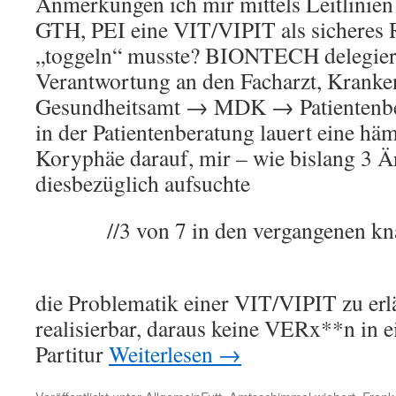
Anmerkungen ich mir mittels Leitlini
GTH, PEI eine VIT/VIPIT als sicheres R
„toggeln“ musste? BIONTECH delegiert
Verantwortung an den Facharzt, Krank
Gesundheitsamt → MDK → Patientenber
in der Patientenberatung lauert eine hä
Koryphäe darauf, mir – wie bislang 3 Är
diesbezüglich aufsuchte
//3 von 7 in den vergangenen kn
die Problematik einer VIT/VIPIT zu erlä
realisierbar, daraus keine VERx**n in e
Partitur
Weiterlesen
→